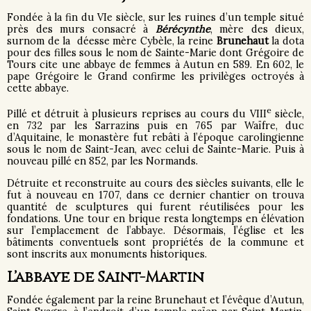
Fondée à la fin du VIe siècle, sur les ruines d’un temple situé
près des murs consacré à
Bérécynthe
, mère des dieux,
surnom de la déesse mère Cybèle, la reine
Brunehaut
la dota
pour des filles sous le nom de Sainte-Marie dont Grégoire de
Tours cite une abbaye de femmes à Autun en 589. En 602, le
pape Grégoire le Grand confirme les privilèges octroyés à
cette abbaye.
e
Pillé et détruit à plusieurs reprises au cours du VIII
siècle,
en 732 par les Sarrazins puis en 765 par Waïfre, duc
d’Aquitaine, le monastère fut rebâti à l’époque carolingienne
sous le nom de Saint-Jean, avec celui de Sainte-Marie. Puis à
nouveau pillé en 852, par les Normands.
Détruite et reconstruite au cours des siècles suivants, elle le
fut à nouveau en 1707, dans ce dernier chantier on trouva
quantité de sculptures qui furent réutilisées pour les
fondations. Une tour en brique resta longtemps en élévation
sur l’emplacement de l’abbaye. Désormais, l’église et les
bâtiments conventuels sont propriétés de la commune et
sont inscrits aux monuments historiques.
L’
abbaye de Saint-Martin
Fondée également par la reine Brunehaut et l’évêque d’Autun,