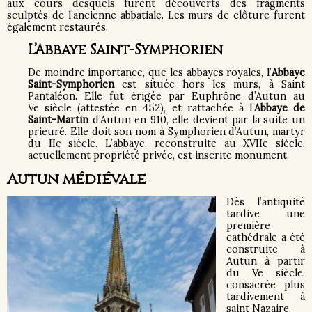
aux cours desquels furent découverts des fragments
sculptés de l’ancienne abbatiale. Les murs de clôture furent
également restaurés.
L’Abbaye Saint-Symphorien
De moindre importance, que les abbayes royales, l’
Abbaye
Saint-Symphorien
est située hors les murs, à Saint
Pantaléon. Elle fut érigée par Euphrône d’Autun au
Ve siècle (attestée en 452), et rattachée à l’
Abbaye de
Saint-Martin
d’Autun en 910, elle devient par la suite un
prieuré. Elle doit son nom à Symphorien d’Autun, martyr
du IIe siècle. L’abbaye, reconstruite au XVIIe siècle,
actuellement propriété privée, est inscrite monument.
Autun médiévale
Dès l’antiquité
tardive une
première
cathédrale a été
construite à
Autun à partir
du Ve siècle,
consacrée plus
tardivement à
saint Nazaire.