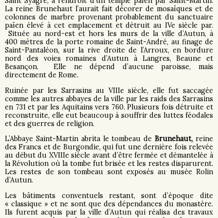
Saint Syagre, à l’endroit d’un temple païen par Saint-Martin.
La reine Brunehaut l’aurait fait décorer de mosaïques et de
colonnes de marbre provenant probablement du sanctuaire
païen élevé à cet emplacement et détruit au IVe siècle par.
Située au nord-est et hors les murs de la ville d’Autun, à
400 mètres de la porte romaine de Saint-André, au finage de
Saint-Pantaléon, sur la rive droite de l’Arroux, en bordure
nord des voies romaines d’Autun à Langres, Beaune et
Besançon. Elle ne dépend d’aucune paroisse, mais
directement de Rome.
Ruinée par les Sarrasins au VIIIe siècle, elle fut saccagée
comme les autres abbayes de la ville par les raids des Sarrasins
en 731 et par les Aquitains vers 760. Plusieurs fois détruite et
reconstruite, elle eut beaucoup à souffrir des luttes féodales
et des guerres de religion.
L’Abbaye Saint-Martin abrita le tombeau de
Brunehaut,
reine
des Francs et de Burgondie, qui fut une dernière fois relevée
au début du XVIIIe siècle avant d’être fermée et démantelée à
la Révolution où la tombe fut brisée et les restes disparurent.
Les restes de son tombeau sont exposés au musée Rolin
d’Autun.
Les bâtiments conventuels restant, sont d’époque dite
« classique » et ne sont que des dépendances du monastère.
Ils furent acquis par la ville d’Autun qui réalisa des travaux