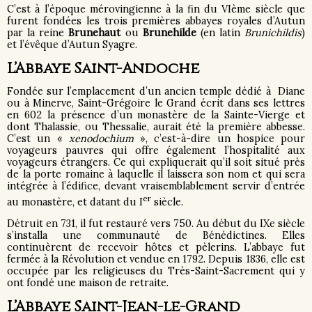
C’est à l’époque mérovingienne à la fin du VIème siècle que
furent fondées les trois premières abbayes royales d’Autun
par la reine
Brunehaut
ou
Brunehilde
(en latin
Brunichildis
)
et l’évêque d’Autun Syagre.
L’Abbaye Saint-Andoche
Fondée sur l’emplacement d’un ancien temple dédié à Diane
ou à Minerve, Saint-Grégoire le Grand écrit dans ses lettres
en 602 la présence d’un monastère de la Sainte-Vierge et
dont Thalassie, ou Thessalie, aurait été la première abbesse.
C’est un «
xenodochium
», c’est-à-dire un hospice pour
voyageurs pauvres qui offre également l’hospitalité aux
voyageurs étrangers. Ce qui expliquerait qu’il soit situé près
de la porte romaine à laquelle il laissera son nom et qui sera
intégrée à l’édifice, devant vraisemblablement servir d’entrée
er
au monastère, et datant du I
siècle.
Détruit en 731, il fut restauré vers 750. Au début du IXe siècle
s’installa une communauté de Bénédictines. Elles
continuèrent de recevoir hôtes et pèlerins. L’abbaye fut
fermée à la Révolution et vendue en 1792. Depuis 1836, elle est
occupée par les religieuses du Très-Saint-Sacrement qui y
ont fondé une maison de retraite.
L’Abbaye Saint-Jean-le-Grand