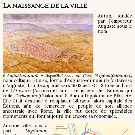
La naissance de la ville
Autun, fondée
par l’empereur
Auguste sous le
nom
d’
Augustodunum – Αὐγουστόδουνον en grec (Avgoustódounon)
,
nom celtique latinisé, formé d’Augusto-dunum (la forteresse
d’Auguste). La cité apparaît vers 16-13 av. J.-C., Située au bord
de l’
Atuvaros
(Arroux) et sur l’axe majeur des Eduens qui
relie
Cavillonum
(Chalon sur Saône) à l’oppidum de Bibracte.
Elle était destinée à remplacer Bibracte, alors capitale des
Éduens, afin de remercier ce peuple de son alliance
ancestrale avec Rome, la ville fut dotée de splendides
monuments qui font aujourd’hui encore sa renommée.
Aucune ville, mis à
part
Lugdunum