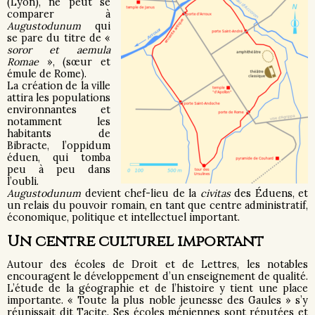
(Lyon), ne peut se
comparer à
Augustodunum
qui
se pare du titre de «
soror et aemula
Romae
», (sœur et
émule de Rome).
La création de la ville
attira les populations
environnantes et
notamment les
habitants de
Bibracte, l’oppidum
éduen, qui tomba
peu à peu dans
l’oubli.
Augustodunum
devient chef-lieu de la
civitas
des Éduens, et
un relais du pouvoir romain, en tant que centre administratif,
économique, politique et intellectuel important.
Un centre culturel important
Autour des écoles de Droit et de Lettres, les notables
encouragent le développement d’un enseignement de qualité.
L’étude de la géographie et de l’histoire y tient une place
importante. « Toute la plus noble jeunesse des Gaules » s’y
réunissait dit Tacite. Ses écoles méniennes sont réputées et