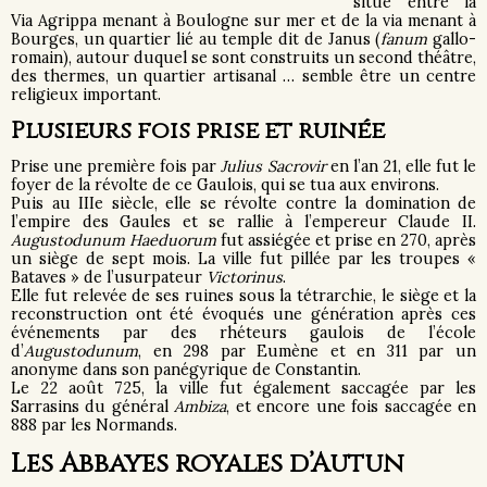
situé entre la
Via Agrippa menant à Boulogne sur mer et de la via menant à
Bourges, un quartier lié au temple dit de Janus (
fanum
gallo-
romain), autour duquel se sont construits un second théâtre,
des thermes, un quartier artisanal … semble être un centre
religieux important.
Plusieurs fois prise et ruinée
Prise une première fois par
Julius Sacrovir
en l’an 21, elle fut le
foyer de la révolte de ce Gaulois, qui se tua aux environs.
Puis au IIIe siècle, elle se révolte contre la domination de
l’empire des Gaules et se rallie à l’empereur Claude II.
Augustodunum Haeduorum
fut assiégée et prise en 270, après
un siège de sept mois. La ville fut pillée par les troupes «
Bataves » de l’usurpateur
Victorinus
.
Elle fut relevée de ses ruines sous la tétrarchie, le siège et la
reconstruction ont été évoqués une génération après ces
événements par des rhéteurs gaulois de l’école
d’
Augustodunum
, en 298 par Eumène et en 311 par un
anonyme dans son panégyrique de Constantin.
Le 22 août 725, la ville fut également saccagée par les
Sarrasins du général
Ambiza
, et encore une fois saccagée en
888 par les Normands.
Les Abbayes royales d’Autun