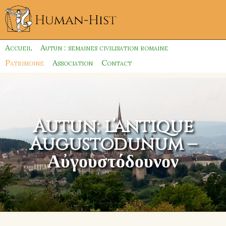
Accueil
Autun : semaines civilisation romaine
Patrimoine
Association
Contact
Autun: l’antique
Augustodunum –
Αὐγουστόδουνον