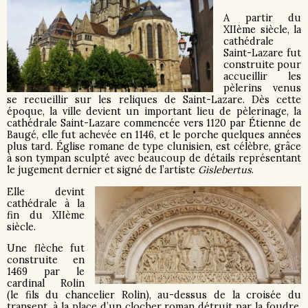
A partir du
XIIème siècle, la
cathédrale
Saint-Lazare fut
construite pour
accueillir les
pèlerins venus
se recueillir sur les reliques de Saint-Lazare. Dès cette
époque, la ville devient un important lieu de pèlerinage, la
cathédrale Saint-Lazare commencée vers 1120 par Étienne de
Baugé, elle fut achevée en 1146, et le porche quelques années
plus tard. Église romane de type clunisien, est célèbre, grâce
à son tympan sculpté avec beaucoup de détails représentant
le jugement dernier et signé de l’artiste
Gislebertus
.
Elle devint
cathédrale à la
fin du XIIème
siècle.
Une flèche fut
construite en
1469 par le
cardinal Rolin
(le fils du chancelier Rolin), au-dessus de la croisée du
transept, à la place d’un clocher roman détruit par la foudre.