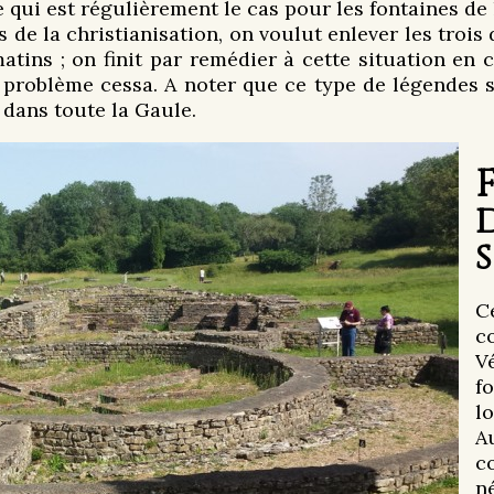
 qui est régulièrement le cas pour les fontaines de 
s de la christianisation, on voulut enlever les trois 
atins ; on finit par remédier à cette situation en 
 problème cessa. A noter que ce type de légendes sur
 dans toute la Gaule.
C
c
V
f
l
A
c
n