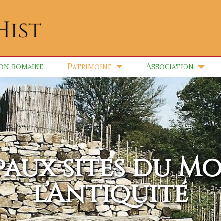
ion romaine
Patrimoine
Association
ipaux sites du M
l’Antiquité