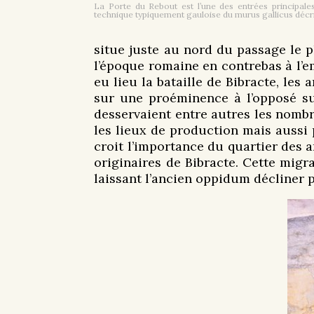
La Porte du Rebout est l’une des entrées principales 
technique typiquement gauloise du murus gallicus décri
situe juste au nord du passage le p
l’époque romaine en contrebas à l’e
eu lieu la bataille de Bibracte, le
sur une proéminence à l’opposé sur
desservaient entre autres les nombr
les lieux de production mais aussi 
croit l’importance du quartier des 
originaires de Bibracte. Cette mig
laissant l’ancien oppidum décliner pe