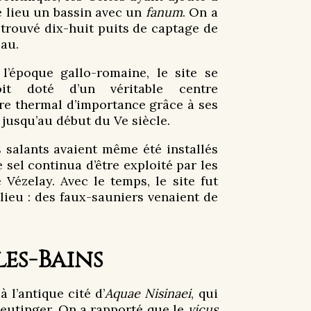
e lieu un bassin avec un
fanum
. On a
etrouvé dix-huit puits de captage de
eau.
 l’époque gallo-romaine, le site se
oit doté d’un véritable centre
tre thermal d’importance grâce à ses
 jusqu’au début du Ve siècle.
s salants avaient même été installés
 sel continua d’être exploité par les
 Vézelay. Avec le temps, le site fut
lieu : des faux-sauniers venaient de
es-Bains
 l’antique cité d’
Aquae Nisinaei
, qui
eutinger. On a rapporté que le
vicus