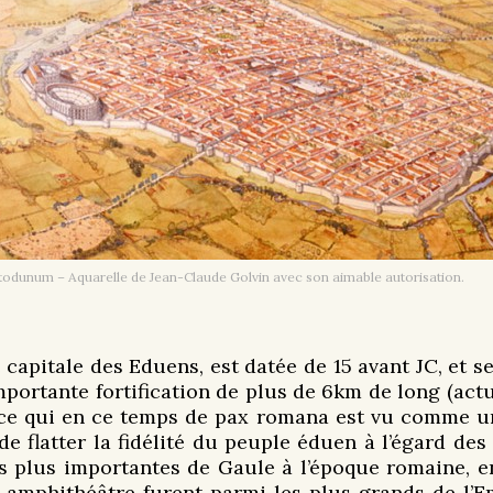
odunum – Aquarelle de Jean-Claude Golvin avec son aimable autorisation.
e capitale des Eduens, est datée de 15 avant JC, et s
importante fortification de plus de 6km de long (ac
 ce qui en ce temps de pax romana est vu comme u
de flatter la fidélité du peuple éduen à l’égard d
 des plus importantes de Gaule à l’époque romaine,
on amphithéâtre furent parmi les plus grands de l’