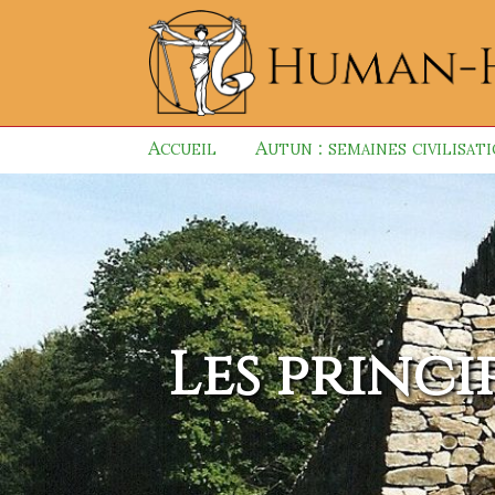
Accueil
Autun : semaines civilisat
Les princ