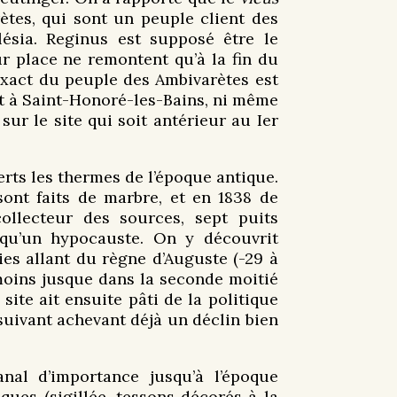
rètes, qui sont un peuple client des
lésia. Reginus est supposé être le
r place ne remontent qu’à la fin du
exact du peuple des Ambivarètes est
nt à Saint-Honoré-les-Bains, ni même
sur le site qui soit antérieur au Ier
rts les thermes de l’époque antique.
sont faits de marbre, et en 1838 de
ollecteur des sources, sept puits
 qu’un hypocauste. On y découvrit
s allant du règne d’Auguste (-29 à
 moins jusque dans la seconde moitié
site ait ensuite pâti de la politique
suivant achevant déjà un déclin bien
nal d’importance jusqu’à l’époque
ues (sigillée, tessons décorés à la