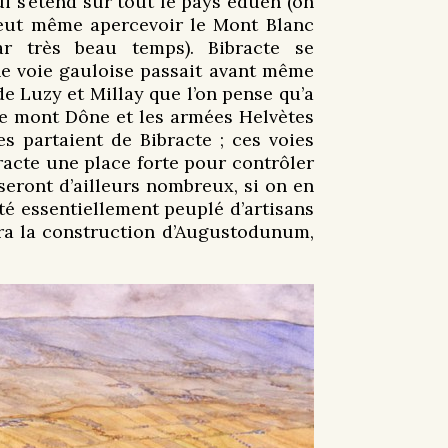
ui s’étend sur tout le pays éduen (on
eut même apercevoir le Mont Blanc
ar très beau temps). Bibracte se
une voie gauloise passait avant même
e Luzy et Millay que l’on pense qu’a
 le mont Dône et les armées Helvètes
s partaient de Bibracte ; ces voies
racte une place forte pour contrôler
seront d’ailleurs nombreux, si on en
té essentiellement peuplé d’artisans
era la construction d’Augustodunum,