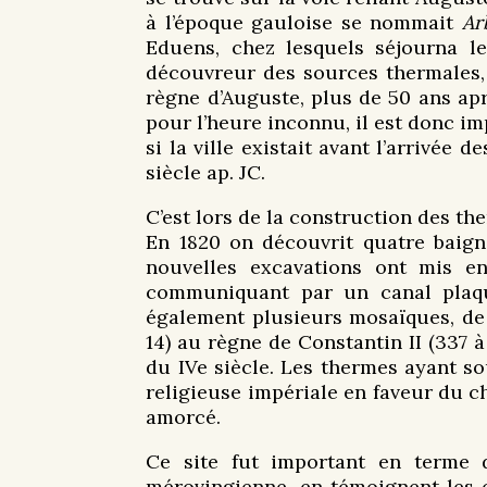
à l’époque gauloise se nommait
Ar
Eduens, chez lesquels séjourna le
découvreur des sources thermales, 
règne d’Auguste, plus de 50 ans ap
pour l’heure inconnu, il est donc i
si la ville existait avant l’arrivée
siècle ap. JC.
C’est lors de la construction des t
En 1820 on découvrit quatre baigno
nouvelles excavations ont mis en
communiquant par un canal plaq
également plusieurs mosaïques, de
14) au règne de Constantin II (337 
du IVe siècle. Les thermes ayant sou
religieuse impériale en faveur du c
amorcé.
Ce site fut important en terme d
mérovingienne, en témoignent les o