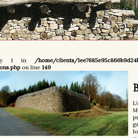
 key 1 in
/home/clients/1ee7685e95c866b9d24
ons.php
on line
149
L
M
p
g
l