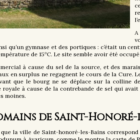
c
r
l’
A
v
insi qu’un gymnase et des portiques : c’était un cen
empérature de 15°C. Le site semble avoir été occupé
mercial à cause du sel de la source, et des marai
eaux en surplus ne regagnent le cours de la Cure. Le
 avant que le bourg ne se déplace sur la colline de
 royale à cause de la contrebande de sel qui avait 
es moines.
mains de Saint-Honoré-l
que la ville de Saint-honoré-les-Bains correspond à
stodunum à Avaricum, comme le montre la carte de P