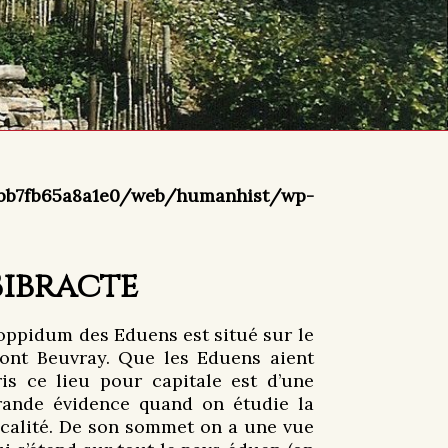
bb7fb65a8a1e0/web/humanhist/wp-
Bibracte
’oppidum des Eduens est situé sur le
ont Beuvray. Que les Eduens aient
ris ce lieu pour capitale est d’une
rande évidence quand on étudie la
ocalité. De son sommet on a une vue