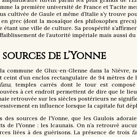
comme la première université de France et Tacite men
us cultivée de Gaule et même d’Italie s’y trouve pou
 en grec (dont la mosaïque des philosophes grecs
nt une ville de culture. Sa prospérité s’affirmera 
affaiblissement de l’autorité impériale mais aussi du
 sources de l’Yonne
la commune de Glux-en-Glenne dans la Nièvre, non
st ceint d’un enclos rectangulaire de 94 mètres de 
fana
, temples carrés dont le tour est composé
uvées à cet endroit permettent de dire que le lieu
naie retrouvée sur les siècles postérieurs ne signif
essivement en influence lorsque la capitale fut dép
s des sources de l’Yonne, que les Gaulois adorai
nts de l’Yonne : les Icaunais. On n’a retrouvé aucu
urces liées à des guérisons. La présence de trois
f