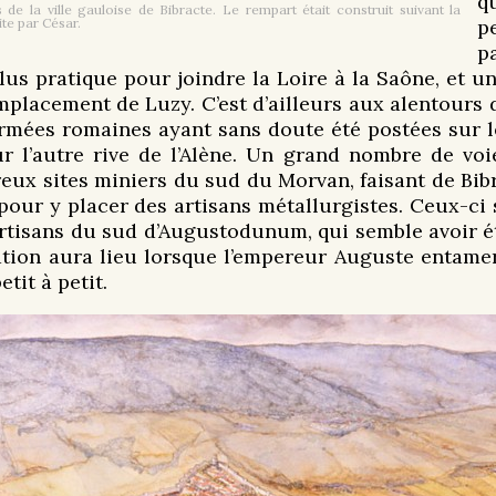
q
de la ville gauloise de Bibracte. Le rempart était construit suivant la
te par César.
p
p
lus pratique pour joindre la Loire à la Saône, et 
mplacement de Luzy. C’est d’ailleurs aux alentours d
s armées romaines ayant sans doute été postées sur
 l’autre rive de l’Alène. Un grand nombre de voie
eux sites miniers du sud du Morvan, faisant de Bib
pour y placer des artisans métallurgistes. Ceux-ci 
artisans du sud d’Augustodunum, qui semble avoir é
ration aura lieu lorsque l’empereur Auguste entam
tit à petit.