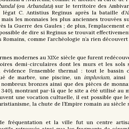
bandal
(ou
Arbandata
) sur le territoire des Ambiva
 légat C. Antistius Reginus après la bataille d’A
mais les monnaies les plus anciennes trouvées su
rès la Guerre des Gaules ; de plus, l’emplacement 
mpossible de dire si Reginus se trouvait effectiveme
 des Romains, comme l’archéologie n’a rien découvert 
hermes modernes au XIXe siècle que furent redécouve
ires demi-circulaires dont les murs et les sols 
 évidence l’ensemble thermal : tout le bassin c
ué de marbre, une piscine, un
impluvium
, ainsi
 nombreux bronzes ainsi que des pièces de monnaie
à 340), montrant par-là que le site a été utilisé au
vent une vocation cultuelle, il est possible que le 
hristianisme, la chute de l’Empire romain au siècle 
e fréquentation et la ville fut un centre artisa
utils retrouvés ainsi que les fragments de céramiq