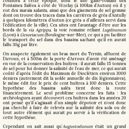
connues à cette époque, dont le site gallo-romain des
Fontaines Salées à côté de Vézelay (à 100km d’Autun) où il y
eut des marais salants, ainsi que des gisements de sel gemme
dont on trouve des traces dans les carrières de grès d’Antully
à quelques kilomètres d’Autun (ce grès a d’ailleurs servi dans
l’édification de la ville). Ces sites ont l’avantage d’être sur les
bords de la
via Agrippa
, la voie romaine reliant
Lugdnunum
(Lyon) à
Gesoriacum
(Boulogne-sur-Mer), ce qui a pu faciliter
le transport du sel dans des bassins sachant qu’il en aurait
fallu 30g par litre.
On suspecte également un bras mort du Ternin, affluent de
l’Arroux, et à 500m de la porte d’Arroux d’avoir été aménagé
en vue de la conservation des huîtres : il aurait fallu 15 tonnes
de sel pour lui donner la salinité de l’eau de mer, ce qui aurait
coûté d’après l’édit du Maximum de Dioclétien environ 3000
deniers (autrement dit la solde annuelle de dix légionnaires),
le même édit fixe le prix de cent huîtres à 100 deniers. Cette
hypothèse des bassins salés tient donc la route
financièrement. Le seul problème concerne les faits : les
archéologues ayant découvert ces huîtres dans les années 20
ont pensé qu’il s’agissait d’un simple dépotoir et n’ont donc
pas cherché à faire de relevés sur la salinité des sols ou de
tout autre élément qui aurait pu servir à la vérification de
cette hypothèse.
Cependant on sait aussi qu’
Augustodunum
était un grand