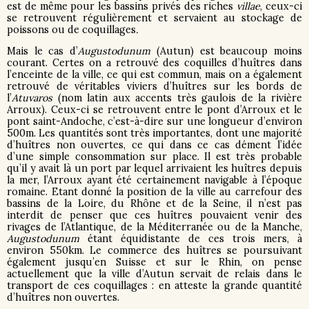
est de même pour les bassins privés des riches
villae
, ceux-ci
se retrouvent régulièrement et servaient au stockage de
poissons ou de coquillages
.
Mais le cas d’
Augustodunum
(Autun) est beaucoup moins
courant. Certes on a retrouvé des coquilles d’huîtres dans
l’enceinte de la ville, ce qui est commun, mais on a également
retrouvé de véritables viviers d’huîtres sur les bords de
l’
Atuvaros
(nom latin aux accents très gaulois de la rivière
Arroux). Ceux-ci se retrouvent entre le pont d’Arroux et le
pont saint-Andoche, c’est-à-dire sur une longueur d’environ
500m. Les quantités sont très importantes, dont une majorité
d’huîtres non ouvertes, ce qui dans ce cas dément l’idée
d’une simple consommation sur place. Il est très probable
qu’il y avait là un port par lequel arrivaient les huîtres depuis
la mer, l’Arroux ayant été certainement navigable à l’époque
romaine. Etant donné la position de la ville au carrefour des
bassins de la Loire, du Rhône et de la Seine, il n’est pas
interdit de penser que ces huîtres pouvaient venir des
rivages de l’Atlantique, de la Méditerranée ou de la Manche,
Augustodunum
étant équidistante de ces trois mers, à
environ 550km. Le commerce des huîtres se poursuivant
également jusqu’en Suisse et sur le Rhin, on pense
actuellement que la ville d’Autun servait de relais dans le
transport de ces coquillages : en atteste la grande quantité
d’huîtres non ouvertes.