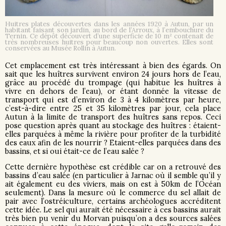
Huitres plates découvertes dans les années 1920 à Autun, par un
habitant faisant son jardin, au bord de l’Arroux, à l’embouchure du
Ternin. Ce dépôt découvert d’une superficie de 10 m² contenait de
très nombreuses huitres pour beaucoup non ouvertes. Elles sont
conservées au Musée Rollin à Autun.
Cet emplacement est très intéressant à bien des égards. On
sait que les huîtres survivent environ 24 jours hors de l’eau,
grâce au procédé du trompage (qui habitue les huîtres à
vivre en dehors de l’eau), or étant donnée la vitesse de
transport qui est d’environ de 3 à 4 kilomètres par heure,
c’est-à-dire entre 25 et 35 kilomètres par jour, cela place
Autun à la limite de transport des huîtres sans repos. Ceci
pose question après quant au stockage des huîtres : étaient-
elles parquées à même la rivière pour profiter de la turbidité
des eaux afin de les nourrir ? Etaient-elles parquées dans des
bassins, et si oui était-ce de l’eau salée ?
Cette dernière hypothèse est crédible car on a retrouvé des
bassins d’eau salée (en particulier à Jarnac où il semble qu’il y
ait également eu des viviers, mais on est à 50km de l’Océan
seulement). Dans la mesure où le commerce du sel allait de
pair avec l’ostréiculture, certains archéologues accréditent
cette idée. Le sel qui aurait été nécessaire à ces bassins aurait
très bien pu venir du Morvan puisqu’on a des sources salées