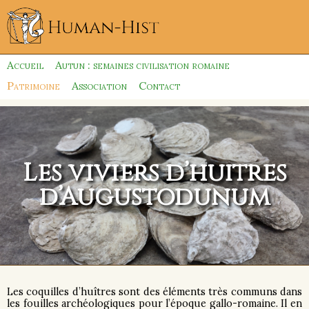
Accueil
Autun : semaines civilisation romaine
Patrimoine
Association
Contact
Les viviers d’huîtres
d’Augustodunum
Les coquilles d’huîtres sont des éléments très communs dans
les fouilles archéologiques pour l’époque gallo-romaine. Il en