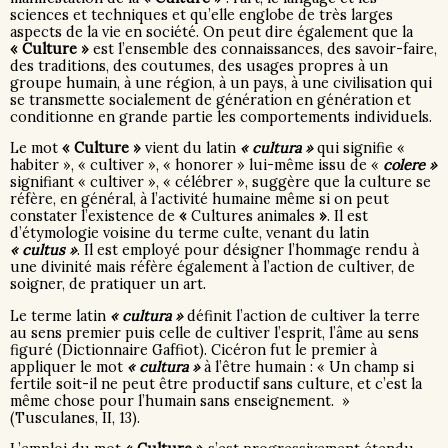
sciences et techniques et qu’elle englobe de très larges
aspects de la vie en société. On peut dire également que la
« Culture »
est l’ensemble des connaissances, des savoir-faire,
des traditions, des coutumes, des usages propres à un
groupe humain, à une région, à un pays, à une civilisation qui
se transmette socialement de génération en génération et
conditionne en grande partie les comportements individuels.
Le mot
« Culture »
vient du latin
« cultura »
qui signifie «
habiter », « cultiver », « honorer » lui-même issu de «
colere »
signifiant « cultiver », « célébrer », suggère que la culture se
réfère, en général, à l’activité humaine même si on peut
constater l’existence de
«
Cultures animales
»
. Il est
d’étymologie voisine du terme culte, venant du latin
« cultus »
. Il est employé pour désigner l’hommage rendu à
une divinité mais réfère également à l’action de cultiver, de
soigner, de pratiquer un art.
Le terme latin
« cultura »
définit l’action de cultiver la terre
au sens premier puis celle de cultiver l’esprit, l’âme au sens
figuré (Dictionnaire Gaffiot). Cicéron fut le premier à
appliquer le mot
« cultura »
à l’être humain : « Un champ si
fertile soit-il ne peut être productif sans culture, et c’est la
même chose pour l’humain sans enseignement. »
(Tusculanes, II, 13).