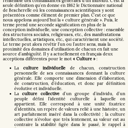
l’ensemble des connaissances générales d’un individu. C’est la
seule définition qu’en donne en 1862 le Dictionnaire national
de Bescherelle où les connaissances scientifiques y sont
présentées comme élément de premier plan. C’est ce que
nous appelons aujourd’hui la « culture générale ». Puis, le
terme prend une seconde signification en plus de la
conception individuelle, une conception collective : ensemble
des structures sociales, religieuses, etc., des manifestations
intellectuelles, artistiques, etc., qui caractérisent une société.
Le terme peut alors revêtir l’un ou l’autre sens, mais la
proximité des domaines d’utilisation de chacun en fait une
source d’ambiguïté. Il y a actuellement en français deux
acceptions différentes pour le mot
« Culture »
:
La
culture individuelle
de chacun, construction
personnelle de ses connaissances donnant la culture
générale. Elle comporte une dimension d’élaboration,
de construction, d’éducation, et donc par définition
évolutive et individuelle.
La
culture collective
d’un groupe d’individu, d’un
peuple défini l’identité culturelle à laquelle on
appartient. Elle correspond à une unité fixatrice
d’identités, un repère de valeurs relié à une histoire, un
art parfaitement inséré dans la collectivité ; la culture
collective n’évolue que très lentement, sa valeur est au
contraire la stabilité figée dans le passé, le rappel à