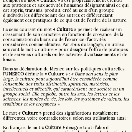
L’emploi du mot
« Culture »
s’est progressivement étendu
aux pratiques et aux activités humaines désignant ainsi ce qui
est appris, transmis, produit, créé au sein d’un groupe
d’individu les différenciant des autres et différenciant
également ces pratiques de ce qui est de l’ordre de la nature.
Le sens courant du mot
« Culture »
permet de réaliser un
classement de son caractère en fonction de croyance, de la
consommation de biens ou de l’exercice d’activités
considérées comme élitistes. Par abus de langage, on utilise
souvent le mot « culture » pour désigner l’offre de pratiques
et de services culturels ou les activités divertissements et de
loisirs.
Dans sa déclaration de Mexico sur les politiques culturelles,
l’
UNESCO
définie la
« Culture »
:
« Dans son sens le plus
large, la culture peut aujourd’hui être considérée comme
l’ensemble des traits distinctifs, spirituels, matériels,
intellectuels et affectifs, qui caractérisent une société ou un
groupe social. Elle englobe, outre les arts, les lettres et les
sciences, les modes de vie, les lois, les systèmes de valeurs, les
traditions et les croyances »
.
Le mot
« Culture »
prend des significations notablement
différentes, voire contradictoires, selon ses utilisations ainsi :
En français, le mot
« Culture »
désigne tout d’abord