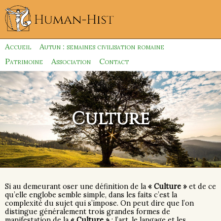
Accueil
Autun : semaines civilisation romaine
Patrimoine
Association
Contact
Culture
Si au demeurant oser une définition de la
« Culture »
et de ce
qu’elle englobe semble simple, dans les faits c’est la
complexité du sujet qui s’impose. On peut dire que l’on
distingue généralement trois grandes formes de
manifestation de la
« Culture »
: l’art, le langage et les