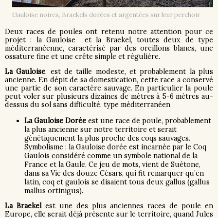
Gauloise noires, Braekels dorées et argentées sur leur perchoir
Deux races de poules ont retenu notre attention pour ce
projet : la Gauloise et la Braekel, toutes deux de type
méditerranéenne, caractérisé par des oreillons blancs, une
ossature fine et une crête simple et régulière.
La
Gauloise
, est de taille modeste, et probablement la plus
ancienne. En dépit de sa domestication, cette race a conservé
une partie de son caractère sauvage. En particulier la poule
peut voler sur plusieurs dizaines de mètres à 5-6 mètres au-
dessus du sol sans difficulté. type méditerranéen
La Gauloise Dorée
est une race de poule, probablement
la plus ancienne sur notre territoire et serait
génétiquement la plus proche des coqs sauvages.
Symbolisme : la Gauloise dorée est incarnée par le Coq
Gaulois considéré comme un symbole national de la
France et la Gaule. Ce jeu de mots, vient de Suétone,
dans sa Vie des douze Césars, qui fit remarquer qu’en
latin, coq et gaulois se disaient tous deux gallus (gallus
mallus ortinigus).
La Braekel
est une des plus anciennes races de poule en
Europe, elle serait déjà présente sur le territoire, quand Jules