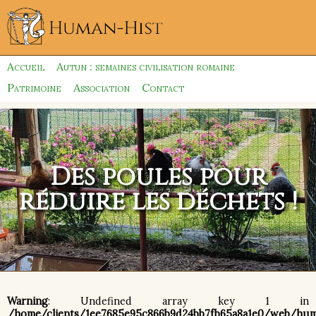
Accueil
Autun : semaines civilisation romaine
Patrimoine
Association
Contact
Des poules pour
réduire les déchets !
Warning
: Undefined array key 1 in
/home/clients/1ee7685e95c866b9d24bb7fb65a8a1e0/web/hu