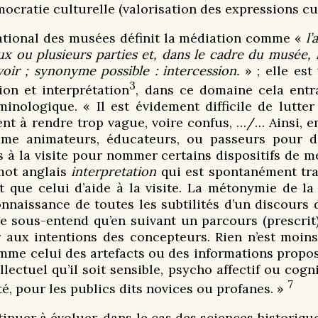
mocratie culturelle (valorisation des expressions cu
national des musées définit la médiation comme «
l’
x ou plusieurs parties et, dans le cadre du musée, 
oir ; synonyme possible : intercession.
» ; elle est
3
on et interprétation
, dans ce domaine cela entra
inologique. « Il est évidement difficile de lutter
ent à rendre trop vague, voire confus, …/… Ainsi, 
me animateurs, éducateurs, ou passeurs pour dé
s à la visite pour nommer certains dispositifs de m
 mot anglais
interpretation
qui est spontanément tra
t que celui d’aide à la visite. La métonymie de la
onnaissance de toutes les subtilités d’un discours 
lle sous-entend qu’en suivant un parcours (prescri
aux intentions des concepteurs. Rien n’est moins
me celui des artefacts ou des informations proposé
lectuel qu’il soit sensible, psycho affectif ou cogni
7
é, pour les publics dits novices ou profanes. »
tinuer à évoluer, dans le cas des sciences historiqu