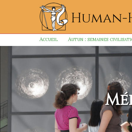
Accueil
Autun : semaines civilisat
Mé