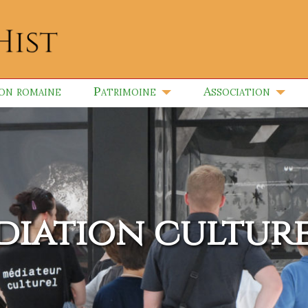
ion romaine
Patrimoine
Association
diation culture