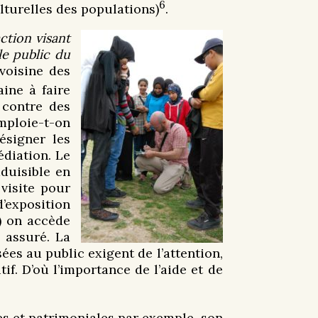
6
lturelles des populations)
.
action visant
le public du
 voisine des
ine à faire
 contre des
emploie-t-on
signer les
édiation. Le
duisible en
 visite pour
d’exposition
t) on accède
 assuré. La
es au public exigent de l’attention,
tif. D’où l’importance de l’aide et de
es et patrimoniales par exemple, son