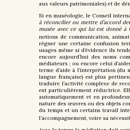
aux valeurs patrimoniales) et de dé
Si en muséologie, le Conseil inter
à réconcilier ou mettre d’accord deu
musée avec ce qui lui est donné à v
notions de communication, animati
régner une certaine confusion term
usages même si d’évidence ils tend
encore aujourd’hui des noms com
médiateurs ; ou encore celui d’aide
terme d’aide à l’interprétation (du
langue française) est plus pertinen
traduire l’activité complexe de rec
est particulièrement réductrice. E
automatiquement et en profondeur 
nature des œuvres ou des objets com
du temps et un certains travail intel
l’accompagnement, voire sa nécessit
Avec le temps la médiation doit con