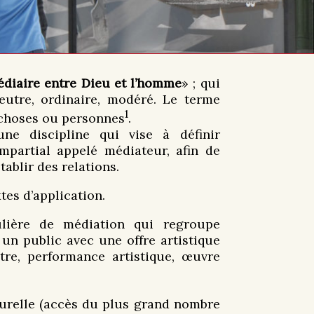
édiaire entre Dieu et l’homme
» ; qui
 neutre, ordinaire, modéré. Le terme
1
s choses ou personnes
.
e discipline qui vise à définir
impartial appelé médiateur, afin de
tablir des relations.
xtes d’application.
lière de médiation qui regroupe
 un public avec une offre artistique
âtre, performance artistique, œuvre
turelle (accès du plus grand nombre