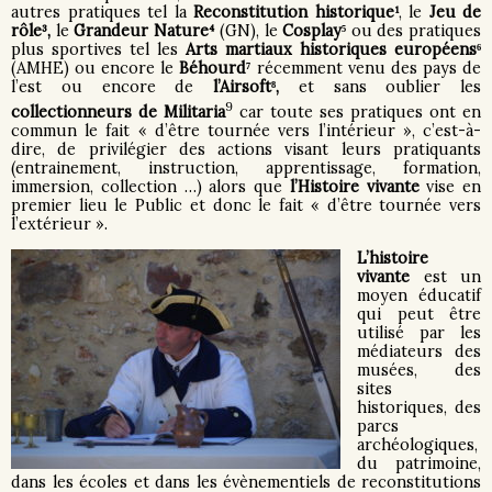
autres pratiques tel la
Reconstitution historique¹
, le
Jeu de
rôle³,
le
Grandeur Nature⁴
(GN), le
Cosplay⁵
ou des pratiques
plus sportives tel les
Arts martiaux historiques européens⁶
(AMHE) ou encore le
Béhourd⁷
récemment venu des pays de
l’est ou encore de
l’Airsoft⁸,
et sans oublier les
9
collectionneurs de Militaria
car toute ses pratiques ont en
commun le fait « d’être tournée vers l’intérieur », c’est-à-
dire, de privilégier des actions visant leurs pratiquants
(entrainement, instruction, apprentissage, formation,
immersion, collection …) alors que
l’Histoire vivante
vise en
premier lieu le Public et donc le fait « d’être tournée vers
l’extérieur ».
L’histoire
vivante
est un
moyen éducatif
qui peut être
utilisé par les
médiateurs des
musées, des
sites
historiques, des
parcs
archéologiques,
du patrimoine,
dans les écoles et dans les évènementiels de reconstitutions