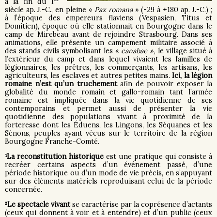
à la fin du I
siècle ap. J.-C., en pleine «
Pax romana
» (-29 à +180 ap. J.-C.) ;
à l’époque des empereurs flaviens (Vespasien, Titus et
Domitien), époque où elle stationnait en Bourgogne dans le
camp de Mirebeau avant de rejoindre Strasbourg. Dans ses
animations, elle présente un campement militaire associé à
des stands civils symbolisant les «
canabae »,
le village situé à
l’extérieur du camp et dans lequel vivaient les familles de
légionnaires, les prêtres, les commerçants, les artisans, les
agriculteurs, les esclaves et autres petites mains.
Ici, la légion
romaine n’est qu’un truchement
afin de pouvoir exposer la
globalité du monde romain et gallo-romain tant l’armée
romaine est impliquée dans la vie quotidienne de ses
contemporains et permet aussi de présenter la vie
quotidienne des populations vivant à proximité de la
forteresse dont les Éduens, les Lingons, les Séquanes et les
Sénons, peuples ayant vécus sur le territoire de la région
Bourgogne Franche-Comté.
¹La reconstitution historique
est une pratique qui consiste à
recréer certains aspects d’un événement passé, d’une
période historique ou d’un mode de vie précis, en s’appuyant
sur des éléments matériels reproduisant celui de la période
concernée.
²Le spectacle vivant
se caractérise par la coprésence d’actants
(ceux qui donnent à voir et à entendre) et d’un public (ceux