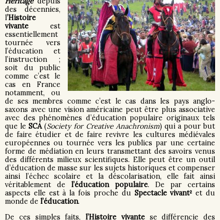
Heritage
depuis
des décennies,
l
’Histoire
vivante
est
essentiellement
tournée vers
l’éducation et
l’instruction ;
soit du public
comme c’est le
cas en France
notamment, ou
de ses membres comme c’est le cas dans les pays anglo-
saxons avec une vision américaine peut être plus associative
avec des phénomènes d’éducation populaire originaux tels
que le
SCA
(
Society for Creative Anachronism
) qui a pour but
de faire étudier et de faire revivre les cultures médiévales
européennes ou tournée vers les publics par une certaine
forme de médiation en leurs transmettant des savoirs venus
des différents milieux scientifiques. Elle peut être un outil
d’éducation de masse sur les sujets historiques et compenser
ainsi l’échec scolaire et la déscolarisation, elle fait ainsi
véritablement de
l’éducation populaire
. De par certains
aspects elle est à la fois proche du
Spectacle vivant²
et du
monde de
l’éducation
.
De ces simples faits,
l’Histoire vivante
se différencie des