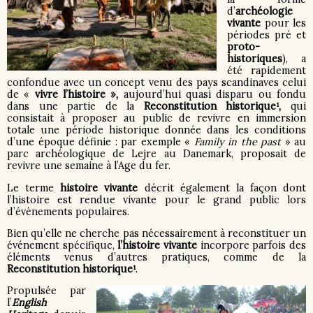
d’
archéologie
vivante
pour les
périodes pré et
proto-
historiques
), a
été rapidement
confondue avec un concept venu des pays scandinaves celui
de «
vivre l’histoire »,
aujourd’hui quasi disparu ou fondu
dans une partie de la
Reconstitution historique¹,
qui
consistait à proposer au public de revivre en immersion
totale une période historique donnée dans les conditions
d’une époque définie : par exemple «
Family in the past
» au
parc archéologique de Lejre au Danemark, proposait de
revivre une semaine à l’Age du fer.
Le terme
histoire vivante
décrit également la façon dont
l’histoire est rendue vivante pour le grand public lors
d’évènements populaires.
Bien qu’elle ne cherche pas nécessairement à reconstituer un
événement spécifique,
l’histoire vivante
incorpore parfois des
éléments venus d’autres pratiques, comme de la
Reconstitution historique¹
.
Propulsée par
l’
English