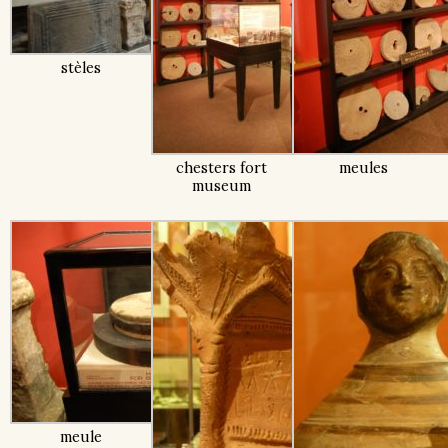
stèles
chesters fort
meules
museum
meule