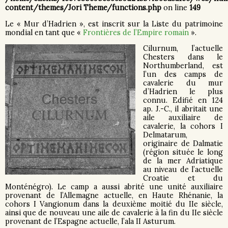
content/themes/Jori Theme/functions.php
on line
149
Le « Mur d’Hadrien », est inscrit sur la Liste du patrimoine
mondial en tant que «
Frontières de l’Empire romain
».
Cilurnum, l’actuelle
Chesters dans le
Northumberland, est
l’un des camps de
cavalerie du mur
d’Hadrien le plus
connu. Edifié en 124
ap. J.-C., il abritait une
aile auxiliaire de
cavalerie, la cohors I
Delmatarum,
originaire de Dalmatie
(région située le long
de la mer Adriatique
au niveau de l’actuelle
Croatie et du
Monténégro). Le camp a aussi abrité une unité auxiliaire
provenant de l’Allemagne actuelle, en Haute Rhénanie, la
cohors I Vangionum dans la deuxième moitié du IIe siècle,
ainsi que de nouveau une aile de cavalerie à la fin du IIe siècle
provenant de l’Espagne actuelle, l’ala II Asturum.