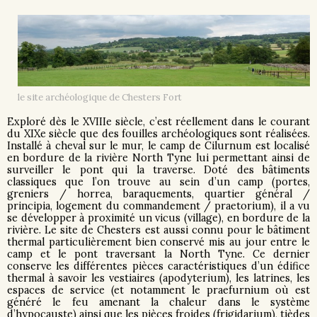
le site archéologique de Chesters Fort
Exploré dès le XVIIIe siècle, c’est réellement dans le courant
du XIXe siècle que des fouilles archéologiques sont réalisées.
Installé à cheval sur le mur, le camp de Cilurnum est localisé
en bordure de la rivière North Tyne lui permettant ainsi de
surveiller le pont qui la traverse. Doté des bâtiments
classiques que l’on trouve au sein d’un camp (portes,
greniers / horrea, baraquements, quartier général /
principia, logement du commandement / praetorium), il a vu
se développer à proximité un vicus (village), en bordure de la
rivière. Le site de Chesters est aussi connu pour le bâtiment
thermal particulièrement bien conservé mis au jour entre le
camp et le pont traversant la North Tyne. Ce dernier
conserve les différentes pièces caractéristiques d’un édifice
thermal à savoir les vestiaires (apodyterium), les latrines, les
espaces de service (et notamment le praefurnium où est
généré le feu amenant la chaleur dans le système
d’hypocauste) ainsi que les pièces froides (frigidarium), tièdes