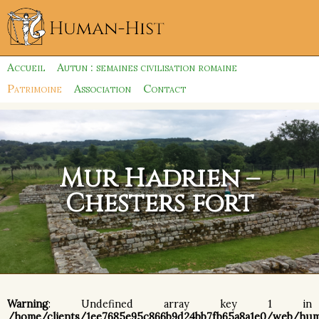
Accueil
Autun : semaines civilisation romaine
Patrimoine
Association
Contact
Mur Hadrien –
Chesters fort
Warning
: Undefined array key 1 in
/home/clients/1ee7685e95c866b9d24bb7fb65a8a1e0/web/hu