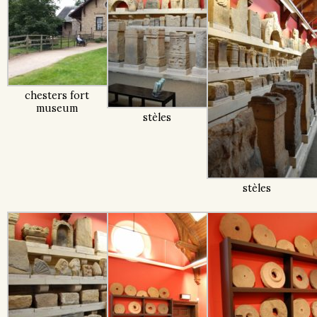
chesters fort
museum
stèles
stèles