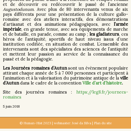
et de découvrir ou redécouvrir le passé de l’ancienne
Augustodunum
. Avec plus de 80 intervenants venus de six
pays différents pour une présentation de la culture gallo-
romaine avec des ateliers interactifs, des démonstrations
d’artisanat et des animations pédagogiques, avec
l’armée
impériale
, en grande tenue, avec ses équipements de marche
et de bataille, en parade, comme au camp ;
les gladiateurs
, ces
héros de l’antiquité, sportifs de haut niveau issus d’une
institution codifiée, en situation de combat. L’ensemble des
intervenants sont des spécialistes des sciences de l’antiquité
et mettent leur passion au service de la connaissance du
passé et de la pédagogie.
Les Journées romaines d’Autun
sont un évènement populaire
attirant chaque année de 5 à 7 000 personnes et participent à
l’animation et à la valorisation du patrimoine antique de la
ville
d’Autun
dans le cadre de la convention
Ville d’art d’histoire
.
Site des journées romaines :
https://leg8.fr/journees-
romaines
5 juin 2018
© Human-Hist 2023 | webmaster:
José da Silva
|
Plan du site